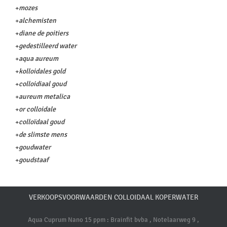
+
mozes
+
alchemisten
+
diane de poitiers
+
gedestilleerd water
+
aqua aureum
+
kolloidales gold
+
colloidiaal goud
+
aureum metalica
+
or colloidale
+
colloïdaal goud
+
de slimste mens
+
goudwater
+
goudstaaf
VERKOOPSVOORWAARDEN COLLOIDAAL KOPERWATER
Aqua Cuprum Nano 15 ppm : Brainfit bvba , Notelaarweg 9 ,