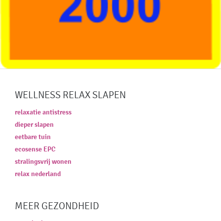
WELLNESS RELAX SLAPEN
relaxatie antistress
dieper slapen
eetbare tuin
ecosense EPC
stralingsvrij wonen
relax nederland
MEER GEZONDHEID