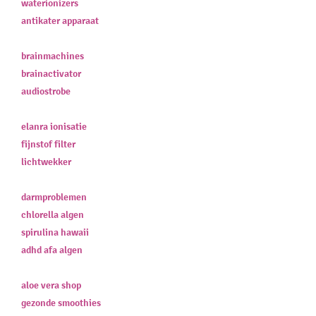
waterionizers
antikater apparaat
brainmachines
brainactivator
audiostrobe
elanra ionisatie
fijnstof filter
lichtwekker
darmproblemen
chlorella algen
spirulina hawaii
adhd afa algen
aloe vera shop
gezonde smoothies