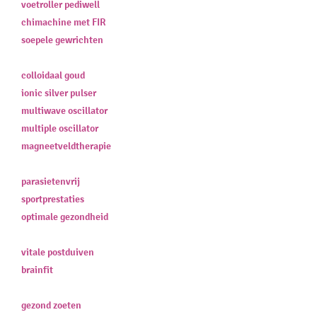
voetroller pediwell
chimachine met FIR
soepele gewrichten
colloidaal goud
ionic silver pulser
multiwave oscillator
multiple oscillator
magneetveldtherapie
parasietenvrij
sportprestaties
optimale gezondheid
vitale postduiven
brainfit
gezond zoeten