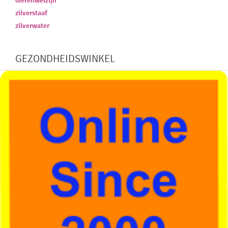
dierenwelzijn
zilverstaaf
zilverwater
GEZONDHEIDSWINKEL