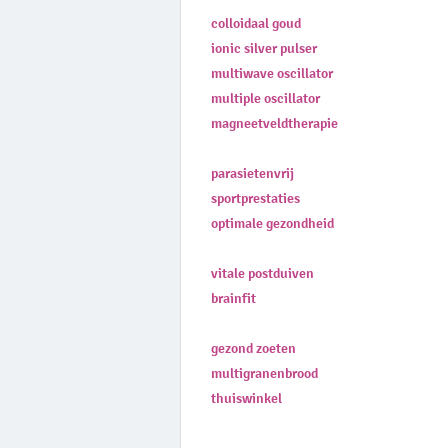
colloidaal goud
ionic silver pulser
multiwave oscillator
multiple oscillator
magneetveldtherapie
parasietenvrij
sportprestaties
optimale gezondheid
vitale postduiven
brainfit
gezond zoeten
multigranenbrood
thuiswinkel