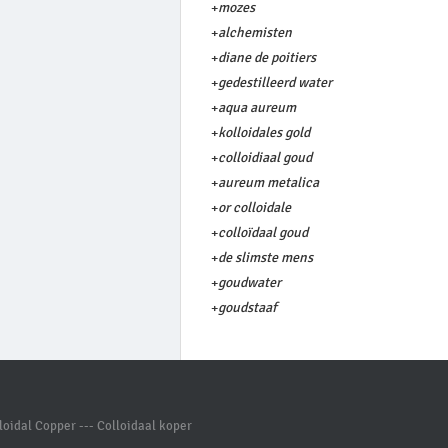
+
mozes
+
alchemisten
+
diane de poitiers
+
gedestilleerd water
+
aqua aureum
+
kolloidales gold
+
colloidiaal goud
+
aureum metalica
+
or colloidale
+
colloïdaal goud
+
de slimste mens
+
goudwater
+
goudstaaf
oidal Copper --- Colloidaal koper