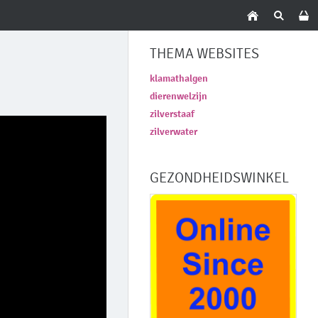
THEMA WEBSITES
klamathalgen
dierenwelzijn
zilverstaaf
zilverwater
GEZONDHEIDSWINKEL