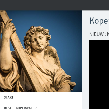
Kope
NIEUW : 
START
BESTEL KOPERWATER