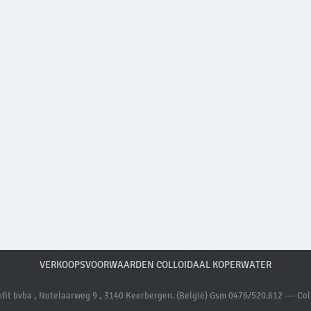
VERKOOPSVOORWAARDEN COLLOIDAAL KOPERWATER
it bvba , Notelaarweg 9 , 3140 Keerbergen. (België) Gsm 0476/520.612 --- Coll