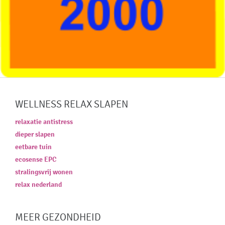
WELLNESS RELAX SLAPEN
relaxatie antistress
dieper slapen
eetbare tuin
ecosense EPC
stralingsvrij wonen
relax nederland
MEER GEZONDHEID