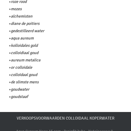
+
roze rood
+
mozes
+
alchemisten
+
diane de poitiers
+
gedestilleerd water
+
aqua aureum
+
kolloidales gold
+
colloidiaal goud
+
aureum metalica
+
or colloidale
+
colloïdaal goud
+
de slimste mens
+
goudwater
+
goudstaaf
VERKOOPSVOORWAARDEN COLLOIDAAL KOPERWATER