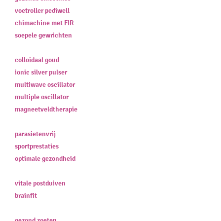
voetroller pediwell
chimachine met FIR
soepele gewrichten
colloidaal goud
ionic silver pulser
multiwave oscillator
multiple oscillator
magneetveldtherapie
parasietenvrij
sportprestaties
optimale gezondheid
vitale postduiven
brainfit
gezond zoeten