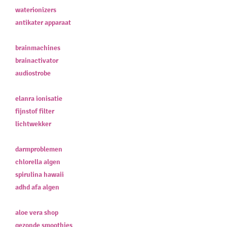
waterionizers
antikater apparaat
brainmachines
brainactivator
audiostrobe
elanra ionisatie
fijnstof filter
lichtwekker
darmproblemen
chlorella algen
spirulina hawaii
adhd afa algen
aloe vera shop
gezonde smoothies