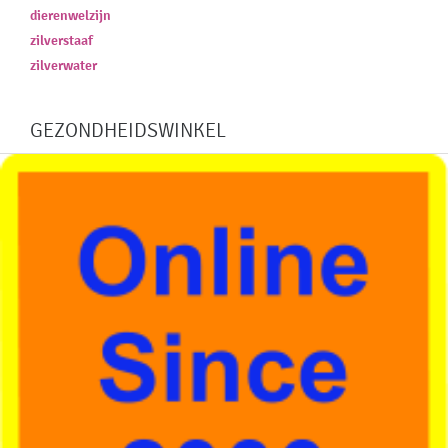
dierenwelzijn
zilverstaaf
zilverwater
GEZONDHEIDSWINKEL