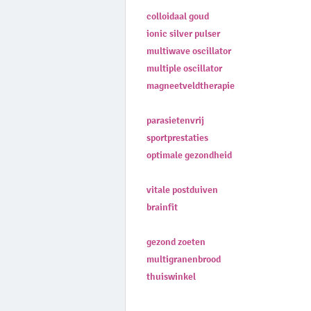
colloidaal goud
ionic silver pulser
multiwave oscillator
multiple oscillator
magneetveldtherapie
parasietenvrij
sportprestaties
optimale gezondheid
vitale postduiven
brainfit
gezond zoeten
multigranenbrood
thuiswinkel