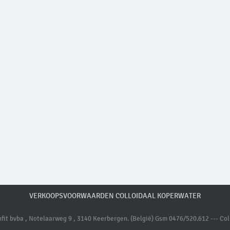
VERKOOPSVOORWAARDEN COLLOIDAAL KOPERWATER
it bvba , Notelaarweg 9 , 3140 Keerbergen. (België) Gsm 0476/520.612 --- Coll