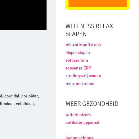
WELLNESS RELAX
SLAPEN
relaxatie antistress
dieper slapen
eetbare tuin
ecosense EPC
stralingsvrij wonen
relax nederland
al, coroidal, corloidar,
MEER GEZONDHEID
olliodaal, cololidaal,
waterionizers
antikater apparaat
brainmachines