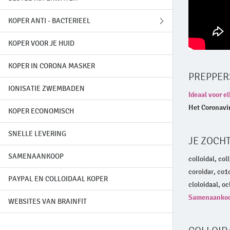
KOPER ANTI - BACTERIEEL
KOPER VOOR JE HUID
GENEZING LEPRA
KOPER IN CORONA MASKER
PRINSES ENIMIE
PREPPER
IONISATIE ZWEMBADEN
BRON VAN BURLE
Ideaal voor e
Het Coronaviru
KOPER ECONOMISCH
SNELLE LEVERING
JE ZOCHT
SAMENAANKOOP
colloidal, coll
coroidar, co
PAYPAL EN COLLOIDAAL KOPER
cloloidaal, oc
Samenaanko
WEBSITES VAN BRAINFIT