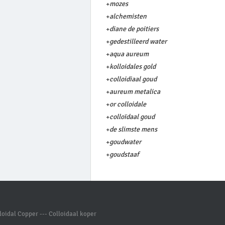
+
mozes
+
alchemisten
+
diane de poitiers
+
gedestilleerd water
+
aqua aureum
+
kolloidales gold
+
colloidiaal goud
+
aureum metalica
+
or colloidale
+
colloïdaal goud
+
de slimste mens
+
goudwater
+
goudstaaf
oidal Copper --- Colloidaal koper