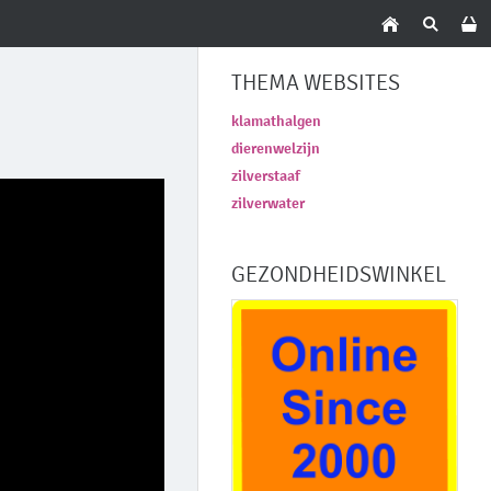
THEMA WEBSITES
klamathalgen
dierenwelzijn
zilverstaaf
zilverwater
GEZONDHEIDSWINKEL