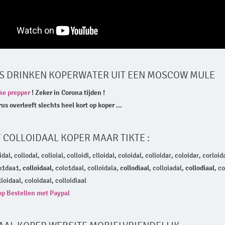
S DRINKEN KOPERWATER UIT EEN MOSCOW MULE
lke prepper
!​ Zeker in Corona tijden !
s overleeft slechts heel kort op koper ...
 COLLOIDAAL KOPER MAAR TIKTE :
idal, collodal, colloial, colloidl, clloidal, coloidal, colloidar, coloidar, corloid
1o1daa1,
colloidaal,
colo1daal, colloidala,
collodiaal
, colloiadal,
collodiaal
, c
lloidaal, coloidaal, colloidiaal
op
Bestellen
met Paypal