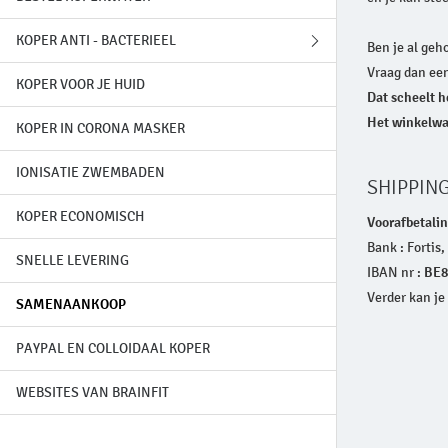
KOPER ANTI - BACTERIEEL
Ben je al geh
Vraag dan ee
KOPER VOOR JE HUID
GENEZING LEPRA
Dat scheelt h
Het winkelwag
KOPER IN CORONA MASKER
PRINSES ENIMIE
IONISATIE ZWEMBADEN
BRON VAN BURLE
SHIPPIN
KOPER ECONOMISCH
Voorafbetaling
Bank : Fortis
SNELLE LEVERING
IBAN nr :
BE8
Verder kan je
SAMENAANKOOP
PAYPAL EN COLLOIDAAL KOPER
WEBSITES VAN BRAINFIT