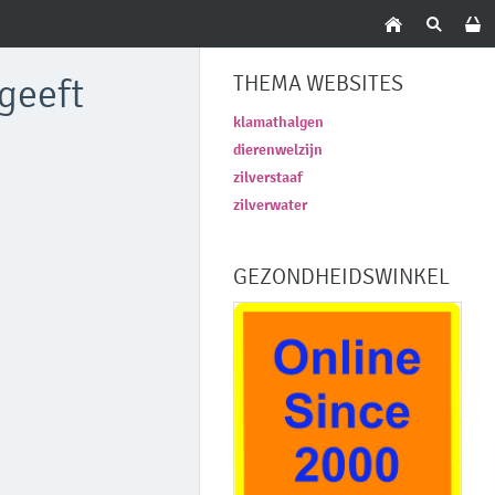
geeft
THEMA WEBSITES
klamathalgen
dierenwelzijn
zilverstaaf
zilverwater
GEZONDHEIDSWINKEL