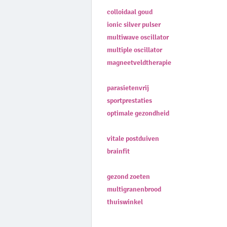
colloidaal goud
ionic silver pulser
multiwave oscillator
multiple oscillator
magneetveldtherapie
parasietenvrij
sportprestaties
optimale gezondheid
vitale postduiven
brainfit
gezond zoeten
multigranenbrood
thuiswinkel