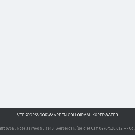
VERKOOPSVOORWAARDEN COLLOIDAAL KOPERWATER
it bvba , Notelaarweg 9 , 3140 Keerbergen. (België) Gsm 0476/520.612 --- Coll