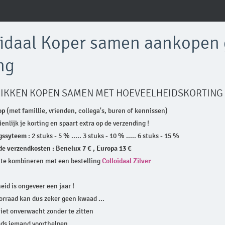
oidaal Koper samen aankopen 
ng
IKKEN KOPEN SAMEN MET HOEVEELHEIDSKORTING
op
(met famillie, vrienden, collega's, buren of kennissen)
enlijk je korting en spaart extra op de verzending !
gssyteem
: 2 stuks - 5 % ..... 3 stuks - 10 % ..... 6 stuks - 15 %
e verzendkosten : Benelux 7 € , Europa 13 €
 te kombineren met een bestelling
Colloidaal Zilver
id is ongeveer een jaar !
orraad kan dus zeker geen kwaad ...
iet onverwacht zonder te zitten
eds iemand voorthelpen ...