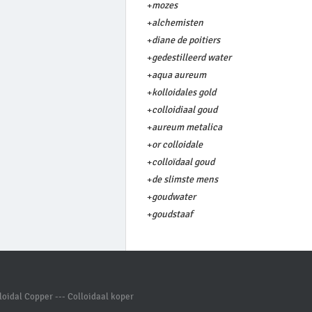
+
mozes
+
alchemisten
+
diane de poitiers
+
gedestilleerd water
+
aqua aureum
+
kolloidales gold
+
colloidiaal goud
+
aureum metalica
+
or colloidale
+
colloïdaal goud
+
de slimste mens
+
goudwater
+
goudstaaf
oidal Copper --- Colloidaal koper