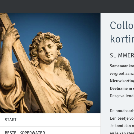
Coll
korti
SLIMMER
Samenaanko
vergroot aanzi
Nieuw kortin
Deelname in d
Desgevallend
De houdbaarhe
Een beetje vo
START
Je komt dan n
BESTEL KOPERWATER
en je kan ste