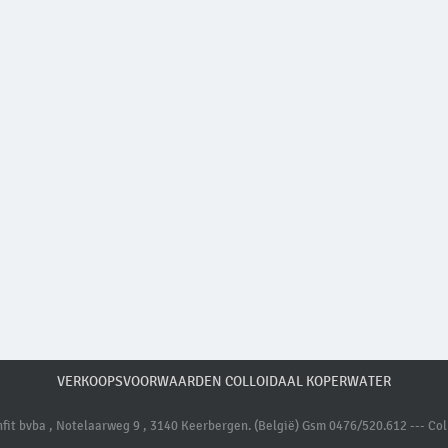
VERKOOPSVOORWAARDEN COLLOIDAAL KOPERWATER
it bvba , Notelaarweg 9 , 3140 Keerbergen. (België) Gsm 0476/520.612 --- Coll