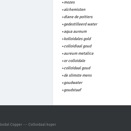
+
mozes
+
alchemisten
+
diane de poitiers
+
gedestilleerd water
+
aqua aureum
+
kolloidales gold
+
colloidiaal goud
+
aureum metalica
+
or colloidale
+
colloïdaal goud
+
de slimste mens
+
goudwater
+
goudstaaf
oidal Copper --- Colloidaal koper