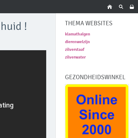
huid !
THEMA WEBSITES
klamathalgen
dierenwelzijn
zilverstaaf
zilverwater
GEZONDHEIDSWINKEL