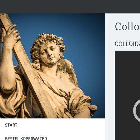
Collo
COLLOID
START
BESTEL KOPERWATER