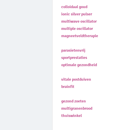
colloidaal goud
ionic silver pulser
multiwave oscillator
multiple oscillator
magneetveldtherapie
parasietenvrij
sportprestaties
optimale gezondheid
vitale postduiven
brainfit
gezond zoeten
multigranenbrood
thuiswinkel